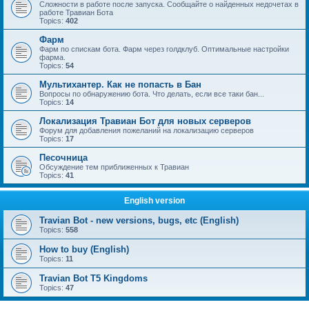
Сложности в работе после запуска. Сообщайте о найденных недочетах в
работе Травиан Бота
Topics:
402
Фарм
Фарм по спискам бота. Фарм через голдклуб. Оптимальные настройки
фарма.
Topics:
54
Мультихантер. Как не попасть в Бан
Вопросы по обнаружению бота. Что делать, если все таки бан...
Topics:
14
Локализация Травиан Бот для новых серверов
Форум для добавления пожеланий на локализацию серверов
Topics:
17
Песочница
Обсуждение тем приближенных к Травиан
Topics:
41
English version
Travian Bot - new versions, bugs, etc (English)
Topics:
558
How to buy (English)
Topics:
11
Travian Bot T5 Kingdoms
Topics:
47