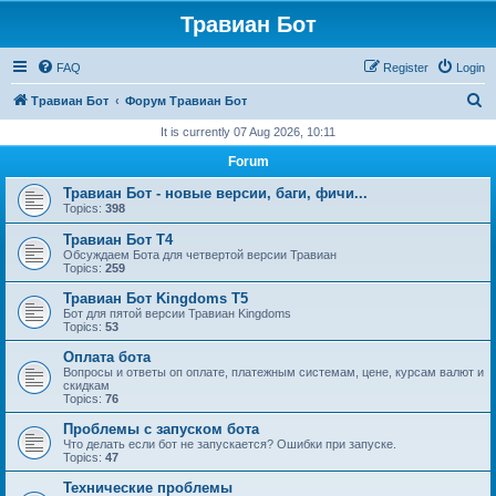
Травиан Бот
FAQ
Register
Login
S
Травиан Бот
Форум Травиан Бот
e
It is currently 07 Aug 2026, 10:11
a
Forum
r
Травиан Бот - новые версии, баги, фичи...
c
Topics:
398
h
Травиан Бот Т4
Обсуждаем Бота для четвертой версии Травиан
Topics:
259
Травиан Бот Kingdoms Т5
Бот для пятой версии Травиан Kingdoms
Topics:
53
Оплата бота
Вопросы и ответы оп оплате, платежным системам, цене, курсам валют и
скидкам
Topics:
76
Проблемы с запуском бота
Что делать если бот не запускается? Ошибки при запуске.
Topics:
47
Технические проблемы