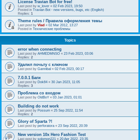
License Travian Bot for free!
Last post by
w_lover
«
02 Feb 2023, 19:50
Posted in
Travian Bot - new versions, bugs, etc (English)
Replies:
1
Theme rules / Правила оформления темы
Last post by
Vlad
«
02 Mar 2012, 13:27
Posted in
Технические проблемы
Topics
error when connecting
Last post by
AHMEDMNSO
«
23 Feb 2023, 03:06
Replies:
2
Удалил почьту с ключом
Last post by
Gannibal
«
02 Feb 2023, 00:17
7.0.0.1 Баги
Last post by
Dok84
«
30 Jan 2023, 11:05
Replies:
3
Проблема со входом
Last post by
OldBoY
«
03 Jan 2023, 01:01
Building do not work
Last post by
Possum
«
25 Sep 2022, 11:54
Replies:
2
Glory of Sparta ?!
Last post by
perforatora
«
23 Sep 2022, 20:39
New version 10x Hero Fashion Test
Last post by
solomon221
«
20 Apr 2022, 23:35