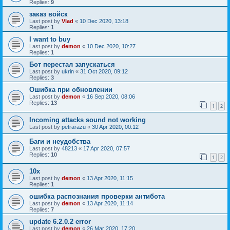
Replies:
9
заказ войск
Last post by
Vlad
«
10 Dec 2020, 13:18
Replies:
1
I want to buy
Last post by
demon
«
10 Dec 2020, 10:27
Replies:
1
Бот перестал запускаться
Last post by
ukrin
«
31 Oct 2020, 09:12
Replies:
3
Ошибка при обновлении
Last post by
demon
«
16 Sep 2020, 08:06
Replies:
13
1
2
Incoming attacks sound not working
Last post by
petrarazu
«
30 Apr 2020, 00:12
Баги и неудобства
Last post by
48213
«
17 Apr 2020, 07:57
Replies:
10
1
2
10х
Last post by
demon
«
13 Apr 2020, 11:15
Replies:
1
ошибка распознания проверки антибота
Last post by
demon
«
13 Apr 2020, 11:14
Replies:
7
update 6.2.0.2 error
Last post by
demon
«
26 Mar 2020, 17:20