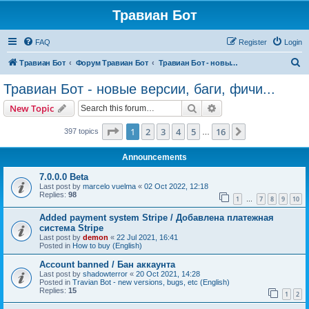
Травиан Бот
FAQ
Register
Login
S
Травиан Бот
Форум Травиан Бот
Травиан Бот - новые версии, баги, фичи...
e
Травиан Бот - новые версии, баги, фичи...
a
Search
Advanced search
New Topic
r
c
Page
1
of
16
1
2
3
4
5
16
Next
397 topics
…
h
Announcements
7.0.0.0 Beta
Last post by
marcelo vuelma
«
02 Oct 2022, 12:18
Replies:
98
1
7
8
9
10
…
Added payment system Stripe / Добавлена платежная
система Stripe
Last post by
demon
«
22 Jul 2021, 16:41
Posted in
How to buy (English)
Account banned / Бан аккаунта
Last post by
shadowterror
«
20 Oct 2021, 14:28
Posted in
Travian Bot - new versions, bugs, etc (English)
Replies:
15
1
2