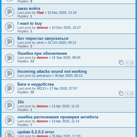
Replies:
9
заказ войск
Last post by
Vlad
«
10 Dec 2020, 13:18
Replies:
1
I want to buy
Last post by
demon
«
10 Dec 2020, 10:27
Replies:
1
Бот перестал запускаться
Last post by
ukrin
«
31 Oct 2020, 09:12
Replies:
3
Ошибка при обновлении
Last post by
demon
«
16 Sep 2020, 08:06
Replies:
13
1
2
Incoming attacks sound not working
Last post by
petrarazu
«
30 Apr 2020, 00:12
Баги и неудобства
Last post by
48213
«
17 Apr 2020, 07:57
Replies:
10
1
2
10х
Last post by
demon
«
13 Apr 2020, 11:15
Replies:
1
ошибка распознания проверки антибота
Last post by
demon
«
13 Apr 2020, 11:14
Replies:
7
update 6.2.0.2 error
Last post by
demon
«
26 Mar 2020, 17:20