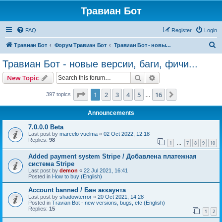
Травиан Бот
FAQ
Register
Login
S
Травиан Бот
Форум Травиан Бот
Травиан Бот - новые версии, баги, фичи...
e
Травиан Бот - новые версии, баги, фичи...
a
Search
Advanced search
New Topic
r
c
Page
1
of
16
1
2
3
4
5
16
Next
397 topics
…
h
Announcements
7.0.0.0 Beta
Last post by
marcelo vuelma
«
02 Oct 2022, 12:18
Replies:
98
1
7
8
9
10
…
Added payment system Stripe / Добавлена платежная
система Stripe
Last post by
demon
«
22 Jul 2021, 16:41
Posted in
How to buy (English)
Account banned / Бан аккаунта
Last post by
shadowterror
«
20 Oct 2021, 14:28
Posted in
Travian Bot - new versions, bugs, etc (English)
Replies:
15
1
2