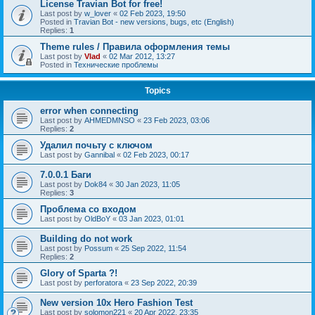
License Travian Bot for free!
Last post by
w_lover
«
02 Feb 2023, 19:50
Posted in
Travian Bot - new versions, bugs, etc (English)
Replies:
1
Theme rules / Правила оформления темы
Last post by
Vlad
«
02 Mar 2012, 13:27
Posted in
Технические проблемы
Topics
error when connecting
Last post by
AHMEDMNSO
«
23 Feb 2023, 03:06
Replies:
2
Удалил почьту с ключом
Last post by
Gannibal
«
02 Feb 2023, 00:17
7.0.0.1 Баги
Last post by
Dok84
«
30 Jan 2023, 11:05
Replies:
3
Проблема со входом
Last post by
OldBoY
«
03 Jan 2023, 01:01
Building do not work
Last post by
Possum
«
25 Sep 2022, 11:54
Replies:
2
Glory of Sparta ?!
Last post by
perforatora
«
23 Sep 2022, 20:39
New version 10x Hero Fashion Test
Last post by
solomon221
«
20 Apr 2022, 23:35