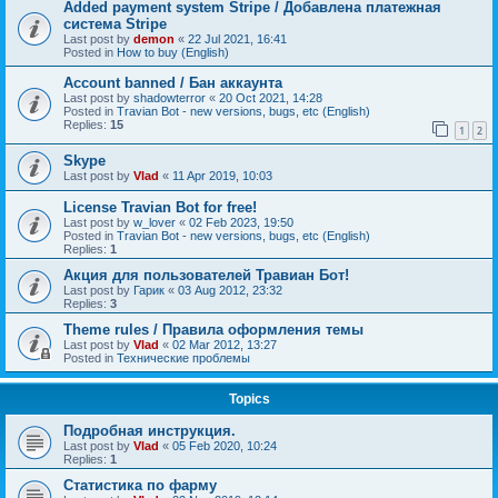
Added payment system Stripe / Добавлена платежная
система Stripe
Last post by
demon
«
22 Jul 2021, 16:41
Posted in
How to buy (English)
Account banned / Бан аккаунта
Last post by
shadowterror
«
20 Oct 2021, 14:28
Posted in
Travian Bot - new versions, bugs, etc (English)
Replies:
15
1
2
Skype
Last post by
Vlad
«
11 Apr 2019, 10:03
License Travian Bot for free!
Last post by
w_lover
«
02 Feb 2023, 19:50
Posted in
Travian Bot - new versions, bugs, etc (English)
Replies:
1
Акция для пользователей Травиан Бот!
Last post by
Гарик
«
03 Aug 2012, 23:32
Replies:
3
Theme rules / Правила оформления темы
Last post by
Vlad
«
02 Mar 2012, 13:27
Posted in
Технические проблемы
Topics
Подробная инструкция.
Last post by
Vlad
«
05 Feb 2020, 10:24
Replies:
1
Статистика по фарму