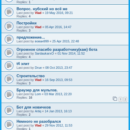
Replies:
1
Вопрос. нубский но всё же
Last post by
Vlad
«
19 May 2016, 09:21
Replies:
4
Постройки
Last post by
Vlad
«
05 Apr 2016, 14:47
Replies:
3
предложение...
Last post by
вован999
«
25 Apr 2015, 22:48
Огромное спасибо разработчику(кам) бота
Last post by
SardaukarxO
«
01 Nov 2014, 11:52
Replies:
4
t4 элит
Last post by
Drue
«
08 Oct 2013, 23:47
Строительство
Last post by
Vlad
«
16 Sep 2013, 09:53
Replies:
3
Браузер для мультов.
Last post by
Lom
«
03 Mar 2013, 22:20
Replies:
16
1
2
Бот для новичков
Last post by
Artiq
«
14 Jan 2013, 16:13
Replies:
2
Немного не разобрался
Last post by
Vlad
«
29 Nov 2012, 11:53
Replies:
1