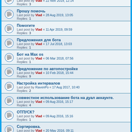
Last post by
Vlad
«
22 Nov 2019, 12:14
Replies:
3
Прошу помочь
Last post by
Vlad
«
28 Aug 2019, 13:05
Replies:
1
Помогите
Last post by
Vlad
«
11 Apr 2019, 09:59
Replies:
3
Предложения для бота
Last post by
Vlad
«
17 Jul 2018, 13:03
Replies:
1
Бот на Max os
Last post by
Vlad
«
06 Mar 2018, 07:56
Replies:
1
Предложение по автопостройке
Last post by
Vlad
«
10 Feb 2018, 15:44
Replies:
9
Настройка интервалов
Last post by
RavenPo
«
17 Aug 2017, 10:40
Replies:
2
совместное использование бота на дуал аккаунте.
Last post by
Vlad
«
09 Aug 2016, 15:17
Replies:
4
ОТПУСК?
Last post by
Vlad
«
09 Aug 2016, 15:16
Replies:
1
Сортировка.
Last post by
Vlad
«
20 May 2016, 09:11