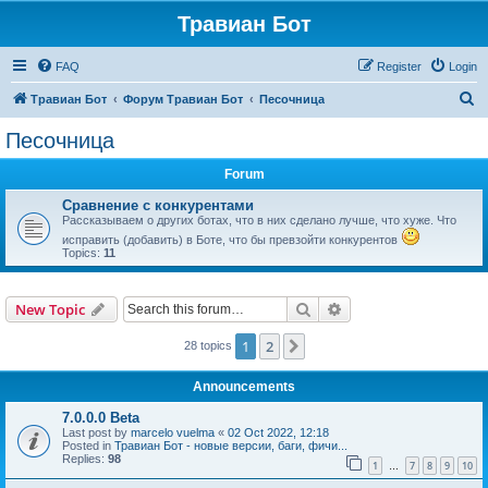
Травиан Бот
FAQ
Register
Login
S
Травиан Бот
Форум Травиан Бот
Песочница
e
Песочница
a
Forum
r
c
Сравнение с конкурентами
Рассказываем о других ботах, что в них сделано лучше, что хуже. Что
h
исправить (добавить) в Боте, что бы превзойти конкурентов
Topics:
11
Search
Advanced search
New Topic
1
2
Next
28 topics
Announcements
7.0.0.0 Beta
Last post by
marcelo vuelma
«
02 Oct 2022, 12:18
Posted in
Травиан Бот - новые версии, баги, фичи...
Replies:
98
1
7
8
9
10
…