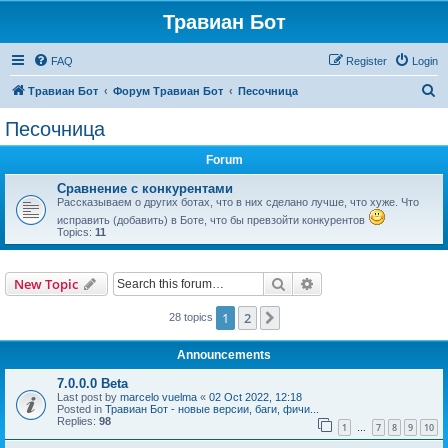
Травиан Бот
FAQ
Register
Login
S
Травиан Бот
Форум Травиан Бот
Песочница
e
Песочница
a
Forum
r
c
Сравнение с конкурентами
Рассказываем о других ботах, что в них сделано лучше, что хуже. Что
h
исправить (добавить) в Боте, что бы превзойти конкурентов
Topics:
11
Search
Advanced search
New Topic
1
2
Next
28 topics
Announcements
7.0.0.0 Beta
Last post by
marcelo vuelma
«
02 Oct 2022, 12:18
Posted in
Травиан Бот - новые версии, баги, фичи...
Replies:
98
1
7
8
9
10
…