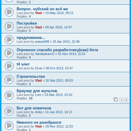
Replies:
1
Вопрос. нубский но всё же
Last post by
Vlad
«
19 May 2016, 09:21
Replies:
4
Постройки
Last post by
Vlad
«
05 Apr 2016, 14:47
Replies:
3
предложение...
Last post by
вован999
«
25 Apr 2015, 22:48
Огромное спасибо разработчику(кам) бота
Last post by
SardaukarxO
«
01 Nov 2014, 11:52
Replies:
4
t4 элит
Last post by
Drue
«
08 Oct 2013, 23:47
Строительство
Last post by
Vlad
«
16 Sep 2013, 09:53
Replies:
3
Браузер для мультов.
Last post by
Lom
«
03 Mar 2013, 22:20
Replies:
16
1
2
Бот для новичков
Last post by
Artiq
«
14 Jan 2013, 16:13
Replies:
2
Немного не разобрался
Last post by
Vlad
«
29 Nov 2012, 11:53
Replies:
1