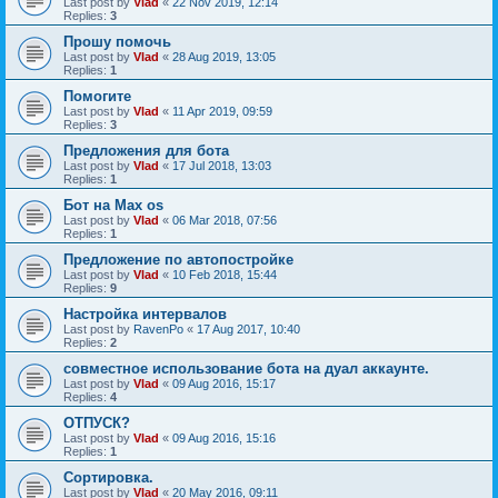
Last post by
Vlad
«
22 Nov 2019, 12:14
Replies:
3
Прошу помочь
Last post by
Vlad
«
28 Aug 2019, 13:05
Replies:
1
Помогите
Last post by
Vlad
«
11 Apr 2019, 09:59
Replies:
3
Предложения для бота
Last post by
Vlad
«
17 Jul 2018, 13:03
Replies:
1
Бот на Max os
Last post by
Vlad
«
06 Mar 2018, 07:56
Replies:
1
Предложение по автопостройке
Last post by
Vlad
«
10 Feb 2018, 15:44
Replies:
9
Настройка интервалов
Last post by
RavenPo
«
17 Aug 2017, 10:40
Replies:
2
совместное использование бота на дуал аккаунте.
Last post by
Vlad
«
09 Aug 2016, 15:17
Replies:
4
ОТПУСК?
Last post by
Vlad
«
09 Aug 2016, 15:16
Replies:
1
Сортировка.
Last post by
Vlad
«
20 May 2016, 09:11