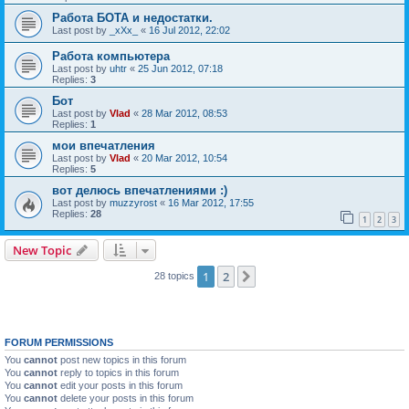
Работа БОТА и недостатки.
Last post by
_xXx_
«
16 Jul 2012, 22:02
Работа компьютера
Last post by
uhtr
«
25 Jun 2012, 07:18
Replies:
3
Бот
Last post by
Vlad
«
28 Mar 2012, 08:53
Replies:
1
мои впечатления
Last post by
Vlad
«
20 Mar 2012, 10:54
Replies:
5
вот делюсь впечатлениями :)
Last post by
muzzyrost
«
16 Mar 2012, 17:55
Replies:
28
1
2
3
New Topic
1
2
Next
28 topics
FORUM PERMISSIONS
You
cannot
post new topics in this forum
You
cannot
reply to topics in this forum
You
cannot
edit your posts in this forum
You
cannot
delete your posts in this forum