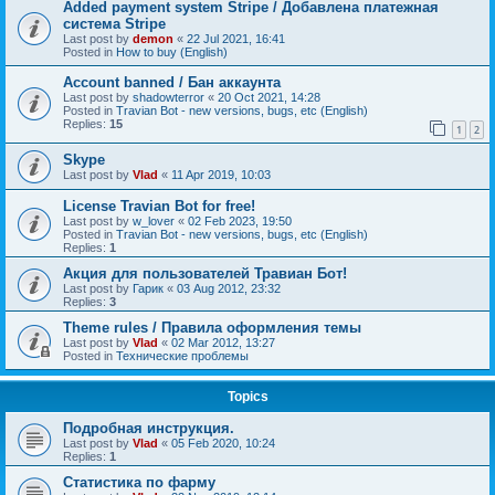
Added payment system Stripe / Добавлена платежная
система Stripe
Last post by
demon
«
22 Jul 2021, 16:41
Posted in
How to buy (English)
Account banned / Бан аккаунта
Last post by
shadowterror
«
20 Oct 2021, 14:28
Posted in
Travian Bot - new versions, bugs, etc (English)
Replies:
15
1
2
Skype
Last post by
Vlad
«
11 Apr 2019, 10:03
License Travian Bot for free!
Last post by
w_lover
«
02 Feb 2023, 19:50
Posted in
Travian Bot - new versions, bugs, etc (English)
Replies:
1
Акция для пользователей Травиан Бот!
Last post by
Гарик
«
03 Aug 2012, 23:32
Replies:
3
Theme rules / Правила оформления темы
Last post by
Vlad
«
02 Mar 2012, 13:27
Posted in
Технические проблемы
Topics
Подробная инструкция.
Last post by
Vlad
«
05 Feb 2020, 10:24
Replies:
1
Статистика по фарму