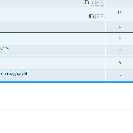
1
2
3
10
1
2
1
4
и" ?
4
6
 в голд клуб!
5