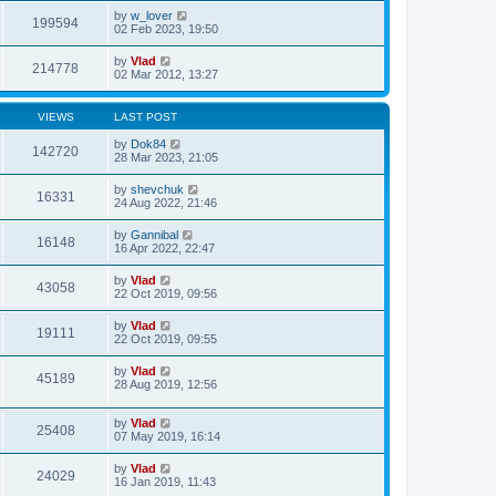
by
w_lover
199594
02 Feb 2023, 19:50
by
Vlad
214778
02 Mar 2012, 13:27
VIEWS
LAST POST
by
Dok84
142720
28 Mar 2023, 21:05
by
shevchuk
16331
24 Aug 2022, 21:46
by
Gannibal
16148
16 Apr 2022, 22:47
by
Vlad
43058
22 Oct 2019, 09:56
by
Vlad
19111
22 Oct 2019, 09:55
by
Vlad
45189
28 Aug 2019, 12:56
by
Vlad
25408
07 May 2019, 16:14
by
Vlad
24029
16 Jan 2019, 11:43