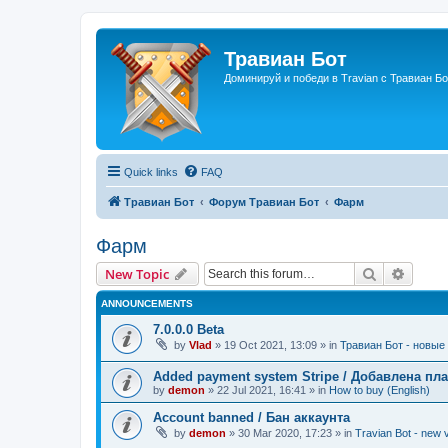
Травиан Бот
Доминируй и победи в Travian с Травиан Бо
Quick links
FAQ
Травиан Бот
Форум Травиан Бот
Фарм
Фарм
Search
Advanc
New Topic
ANNOUNCEMENTS
7.0.0.0 Beta
by
Vlad
»
19 Oct 2021, 13:09
» in
Травиан Бот - новые 
Added payment system Stripe / Добавлена пла
by
demon
»
22 Jul 2021, 16:41
» in
How to buy (English)
Account banned / Бан аккаунта
by
demon
»
30 Mar 2020, 17:23
» in
Travian Bot - new v