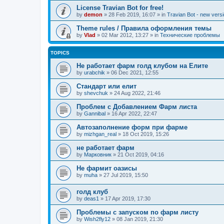
License Travian Bot for free!
by
demon
»
28 Feb 2019, 16:07
» in
Travian Bot - new versi
Theme rules / Правила оформления темы
by
Vlad
»
02 Mar 2012, 13:27
» in
Технические проблемы
TOPICS
Не работает фарм голд клубом на Елите
by
urabchik
»
06 Dec 2021, 12:55
Стандарт или елит
by
shevchuk
»
24 Aug 2022, 21:46
Проблем с Добавлением Фарм листа
by
Gannibal
»
16 Apr 2022, 22:47
Автозаполнение форм при фарме
by
mizhgan_real
»
18 Oct 2019, 15:26
не работает фарм
by
Марковник
»
21 Oct 2019, 04:16
Не фармит оазисы
by
muha
»
27 Jul 2019, 15:50
голд клуб
by
deas1
»
17 Apr 2019, 17:30
Проблемы с запуском по фарм листу
by
Wish2fly12
»
08 Jan 2019, 21:30