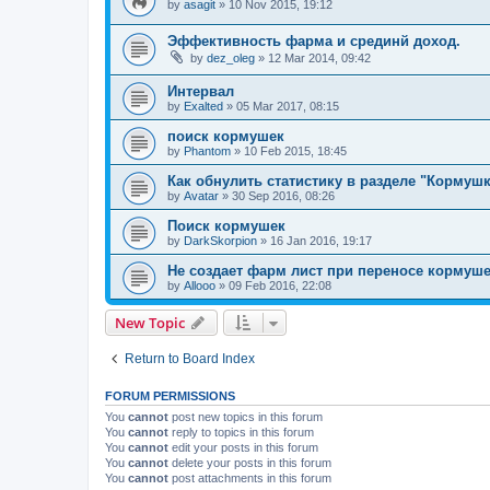
by
asagit
»
10 Nov 2015, 19:12
Эффективность фарма и срединй доход.
by
dez_oleg
»
12 Mar 2014, 09:42
Интервал
by
Exalted
»
05 Mar 2017, 08:15
поиск кормушек
by
Phantom
»
10 Feb 2015, 18:45
Как обнулить статистику в разделе "Кормушк
by
Avatar
»
30 Sep 2016, 08:26
Поиск кормушек
by
DarkSkorpion
»
16 Jan 2016, 19:17
Не создает фарм лист при переносе кормушек
by
Allooo
»
09 Feb 2016, 22:08
New Topic
Return to Board Index
FORUM PERMISSIONS
You
cannot
post new topics in this forum
You
cannot
reply to topics in this forum
You
cannot
edit your posts in this forum
You
cannot
delete your posts in this forum
You
cannot
post attachments in this forum