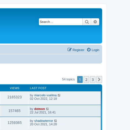
Search
Advanced search
Register
Login
1
2
3
Next
54 topics
VIEWS
LAST POST
by
marcelo vuelma
2165323
02 Oct 2022, 12:18
by
demon
157465
22 Jul 2021, 16:41
by
shadowterror
1259365
20 Oct 2021, 14:28