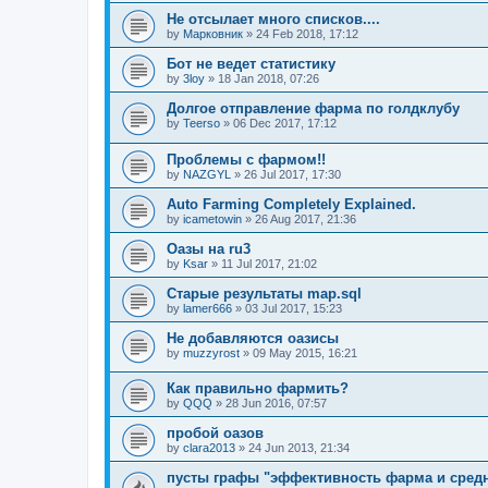
Не отсылает много списков....
by
Марковник
»
24 Feb 2018, 17:12
Бот не ведет статистику
by
3loy
»
18 Jan 2018, 07:26
Долгое отправление фарма по голдклубу
by
Teerso
»
06 Dec 2017, 17:12
Проблемы с фармом!!
by
NAZGYL
»
26 Jul 2017, 17:30
Auto Farming Completely Explained.
by
icametowin
»
26 Aug 2017, 21:36
Оазы на ru3
by
Ksar
»
11 Jul 2017, 21:02
Старые результаты map.sql
by
lamer666
»
03 Jul 2017, 15:23
Не добавляются оазисы
by
muzzyrost
»
09 May 2015, 16:21
Как правильно фармить?
by
QQQ
»
28 Jun 2016, 07:57
пробой оазов
by
clara2013
»
24 Jun 2013, 21:34
пусты графы "эффективность фарма и сред