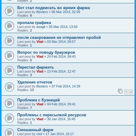
Replies:
2
Бот стал подвисать во время фарма
Last post by
Besters
«
06 Mar 2014, 02:39
Replies:
8
пропала графика
Last post by
asagit
«
05 Mar 2014, 13:50
Replies:
2
после сканрования не отправляет пробой
Last post by
Vlad
«
03 Mar 2014, 09:57
Replies:
1
Вопрос по поводу браузеров
Last post by
Vlad
«
24 Feb 2014, 09:43
Replies:
5
Перестал фармить
Last post by
Vlad
«
13 Feb 2014, 12:47
Replies:
3
Удаление отчетов
Last post by
Besters
«
07 Feb 2014, 14:39
Replies:
13
1
2
Проблема с Кузницей
Last post by
Vlad
«
04 Feb 2014, 09:41
Replies:
7
Проблемы с пересылкой ресурсов
Last post by
Vlad
«
30 Jan 2014, 16:45
Replies:
1
Смешанный фарм
Last post by
ckd
«
17 Jan 2014, 23:17