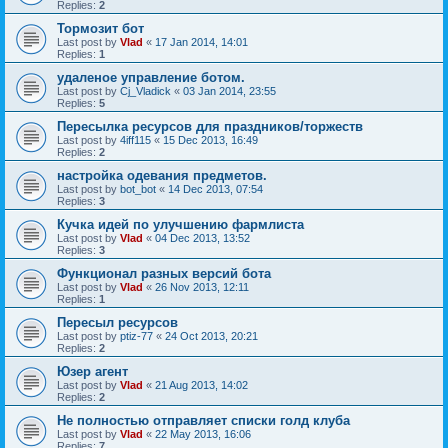
Replies:
2
Тормозит бот
Last post by
Vlad
«
17 Jan 2014, 14:01
Replies:
1
удаленое управление ботом.
Last post by
Cj_Vladick
«
03 Jan 2014, 23:55
Replies:
5
Пересылка ресурсов для праздников/торжеств
Last post by
4iff115
«
15 Dec 2013, 16:49
Replies:
2
настройка одевания предметов.
Last post by
bot_bot
«
14 Dec 2013, 07:54
Replies:
3
Кучка идей по улучшению фармлиста
Last post by
Vlad
«
04 Dec 2013, 13:52
Replies:
3
Функционал разных версий бота
Last post by
Vlad
«
26 Nov 2013, 12:11
Replies:
1
Пересыл ресурсов
Last post by
ptiz-77
«
24 Oct 2013, 20:21
Replies:
2
Юзер агент
Last post by
Vlad
«
21 Aug 2013, 14:02
Replies:
2
Не полностью отправляет списки голд клуба
Last post by
Vlad
«
22 May 2013, 16:06
Replies:
7