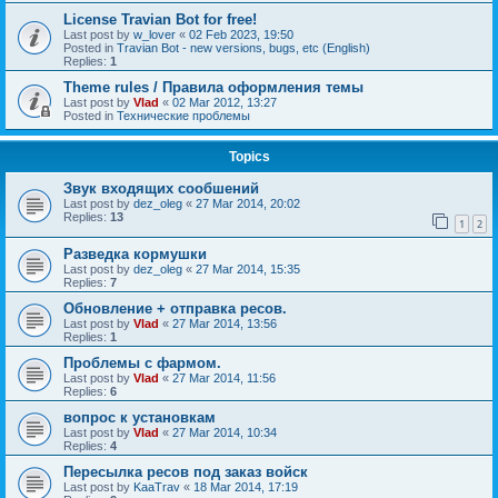
License Travian Bot for free!
Last post by
w_lover
«
02 Feb 2023, 19:50
Posted in
Travian Bot - new versions, bugs, etc (English)
Replies:
1
Theme rules / Правила оформления темы
Last post by
Vlad
«
02 Mar 2012, 13:27
Posted in
Технические проблемы
Topics
Звук входящих сообшений
Last post by
dez_oleg
«
27 Mar 2014, 20:02
Replies:
13
1
2
Разведка кормушки
Last post by
dez_oleg
«
27 Mar 2014, 15:35
Replies:
7
Обновление + отправка ресов.
Last post by
Vlad
«
27 Mar 2014, 13:56
Replies:
1
Проблемы с фармом.
Last post by
Vlad
«
27 Mar 2014, 11:56
Replies:
6
вопрос к установкам
Last post by
Vlad
«
27 Mar 2014, 10:34
Replies:
4
Пересылка ресов под заказ войск
Last post by
KaaTrav
«
18 Mar 2014, 17:19