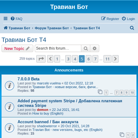
Травиан Бот
FAQ
Register
Login
S
Травиан Бот
Форум Травиан Бот
Травиан Бот Т4
e
Травиан Бот Т4
a
Search
Advanced search
New Topic
r
c
Page
5
of
11
1
3
4
5
6
7
11
Previous
Next
259 topics
…
…
h
Announcements
7.0.0.0 Beta
Last post by
marcelo vuelma
«
02 Oct 2022, 12:18
Posted in
Травиан Бот - новые версии, баги, фичи...
Replies:
98
1
7
8
9
10
…
Added payment system Stripe / Добавлена платежная
система Stripe
Last post by
demon
«
22 Jul 2021, 16:41
Posted in
How to buy (English)
Account banned / Бан аккаунта
Last post by
shadowterror
«
20 Oct 2021, 14:28
Posted in
Travian Bot - new versions, bugs, etc (English)
Replies:
15
1
2