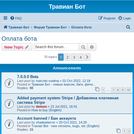
Травиан Бот
FAQ
Register
Login
S
Травиан Бот
Форум Травиан Бот
Оплата бота
e
Оплата бота
a
Search
Advanced search
New Topic
r
c
1
2
3
4
Next
76 topics
h
Announcements
7.0.0.0 Beta
Last post by
marcelo vuelma
«
02 Oct 2022, 12:18
Posted in
Травиан Бот - новые версии, баги, фичи...
Replies:
98
1
7
8
9
10
…
Added payment system Stripe / Добавлена платежная
система Stripe
Last post by
demon
«
22 Jul 2021, 16:41
Posted in
How to buy (English)
Account banned / Бан аккаунта
Last post by
shadowterror
«
20 Oct 2021, 14:28
Posted in
Travian Bot - new versions, bugs, etc (English)
Replies:
15
1
2