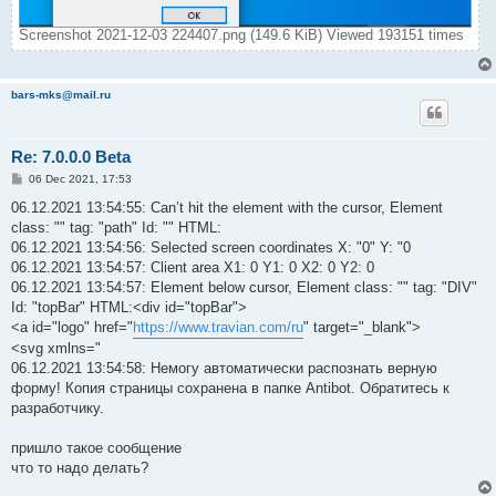
Screenshot 2021-12-03 224407.png (149.6 KiB) Viewed 193151 times
bars-mks@mail.ru
Re: 7.0.0.0 Beta
P
06 Dec 2021, 17:53
o
s
06.12.2021 13:54:55: Can’t hit the element with the cursor, Element
t
class: "" tag: "path" Id: "" HTML:
06.12.2021 13:54:56: Selected screen coordinates X: "0" Y: "0
06.12.2021 13:54:57: Client area X1: 0 Y1: 0 X2: 0 Y2: 0
06.12.2021 13:54:57: Element below cursor, Element class: "" tag: "DIV"
Id: "topBar" HTML:<div id="topBar">
<a id="logo" href="
https://www.travian.com/ru
" target="_blank">
<svg xmlns="
06.12.2021 13:54:58: Немогу автоматически распознать верную
форму! Копия страницы сохранена в папке Antibot. Обратитесь к
разработчику.
пришло такое сообщение
что то надо делать?