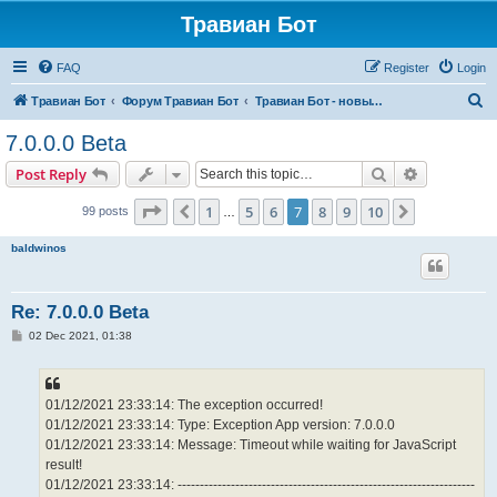
Травиан Бот
FAQ
Register
Login
S
Травиан Бот
Форум Травиан Бот
Травиан Бот - новые версии, баги, фичи...
e
7.0.0.0 Beta
a
Search
Advanced s
Post Reply
r
c
Page
7
of
10
1
5
6
7
8
9
10
Previous
Next
99 posts
…
h
baldwinos
Re: 7.0.0.0 Beta
P
02 Dec 2021, 01:38
o
s
t
01/12/2021 23:33:14: The exception occurred!
01/12/2021 23:33:14: Type: Exception App version: 7.0.0.0
01/12/2021 23:33:14: Message: Timeout while waiting for JavaScript
result!
01/12/2021 23:33:14: -------------------------------------------------------------------