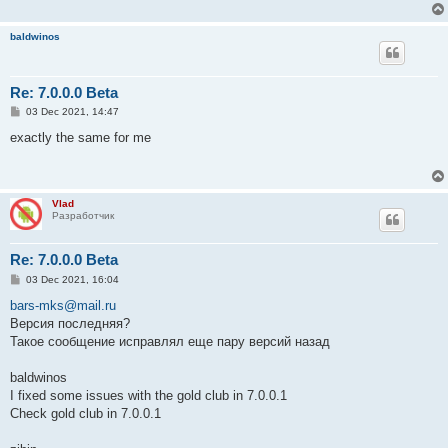
baldwinos
Re: 7.0.0.0 Beta
P
03 Dec 2021, 14:47
o
s
exactly the same for me
t
Vlad
Разработчик
Re: 7.0.0.0 Beta
P
03 Dec 2021, 16:04
o
s
bars-mks@mail.ru
t
Версия последняя?
Такое сообщение исправлял еще пару версий назад
baldwinos
I fixed some issues with the gold club in 7.0.0.1
Check gold club in 7.0.0.1