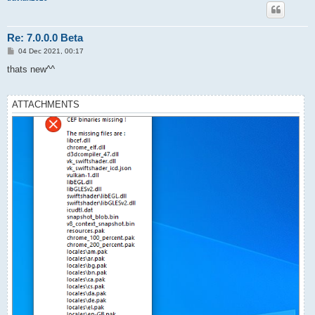
Re: 7.0.0.0 Beta
P
04 Dec 2021, 00:17
o
s
thats new^^
t
ATTACHMENTS