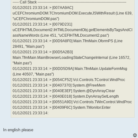
----- Call Stack ------------------------------------------------------------------------
01/12/2021 23:33:14: > [007AA9AC]
uCEFChromiumDOM.TChromiumDOM.ExecuteJSWithResult (Line 639,
"uCEFChromiumDOM.pas")
01/12/2021 23:33:14: > [0079D231]
uCEFIHTMLDocument2.IHTMLDocumentObj.getElementsByTagsAndCl
assNameWords (Line 451, "uCEFIHTMLDocument2.pas")
01/12/2021 23:33:14: > [00D9A8F0] Main.TfmMain.OformPS (Line
28491, "Main.pas")
01/12/2021 23:33:14: > [00D5A2B3]
Main.TfmMain.MainBrowserLoadingStateChangeInternal (Line 16572,
"Main.pas")
01/12/2021 23:33:14: > [00DD5D9A] Main.TfmMain.UpdateFormMsg
(Line 40507, "Main.pas")
01/12/2021 23:33:14: > [0054CF52] Vcl.Controls.TControl.WndProc
01/12/2021 23:33:14: > [00407370] System.@FreeMem
01/12/2021 23:33:14: > [0040E3EF] System.@DynArrayClear
01/12/2021 23:33:14: > [0040E018] System.DynArraySetLength
01/12/2021 23:33:14: > [00551A9D] Vcl.Controls.TWinControl.WndProc
01/12/2021 23:33:14: > [00409F6C] System.TMonitor.Enter
01/12/2021 23:33:14:
In english please