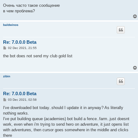
Очень часто такое сообщение
в чем проблема?
baldwinos
Re: 7.0.0.0 Beta
P
02 Dec 2021, 21:55
o
s
the bot does not send my club gold list
t
zibin
Re: 7.0.0.0 Beta
P
03 Dec 2021, 02:58
o
s
I've downloaded bot today..should I update it in anyway? As literally
t
nothing works.
I've put building queue (academies) bot build a fence..farm..just doesnt
work, even when i'm trying to send hero on adventure, it just opens list
with adventures, then cursor goes somewhere in the middle and clicks
there