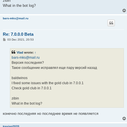
zibin
What in the bot log?
bars-mks@mail.ru
Re: 7.0.0.0 Beta
P
03 Dec 2021, 20:53
o
s
t
Vlad
wrote:
↑
bars-mks@mail.ru
Версия последняя?
Такое сообщение исправлял еще пару версий назад
baldwinos
I fixed some issues with the gold club in 7.0.0.1
Check gold club in 7.0.0.1
zibin
What in the bot log?
конечно последняя но последнее время не появляется
travian2020