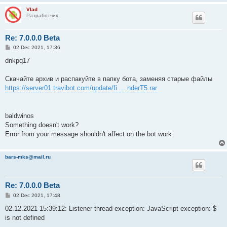
Vlad
Разработчик
Re: 7.0.0.0 Beta
P
02 Dec 2021, 17:36
o
s
dnkpq17
t
Скачайте архив и распакуйте в папку бота, заменяя старые файлы
https://server01.travibot.com/update/fi ... nderT5.rar
baldwinos
Something doesn't work?
Error from your message shouldn't affect on the bot work
bars-mks@mail.ru
Re: 7.0.0.0 Beta
P
02 Dec 2021, 17:48
o
s
02.12.2021 15:39:12: Listener thread exception: JavaScript exception: $
t
is not defined