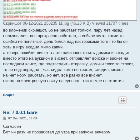
Скриншот 06-12-2021 153235 11.jpg (46.23 KiB) Viewed 21707 times
во вложении скриншот, бо не работает толком, пару лет назад
пользовался, все прекрасно работало, а сейчас жуть, какие то
ошибки не понятные, день бился над настройками того что бы он
хоть в игру входил мимо капчи.
а теперь ошибки, пишет в логе начинаю строить домики и заходит
вместо этого на аукцион и виснет, отправляет войска и виснет на
последнем клике, где подтвердить отправку, домики тоже то строит,
то не подтверждает, час сидел комп не трогал, следил, может
начнет норм работать, но нет, всё равно все виснет.
писал на электронную почту на суппорт,. никто мне не ответил
Reaper
Re: 7.0.0.1 Баги
P
07 Dec 2021, 08:09
o
s
Согласен
t
Бот ни разу не проработал до утра при запуске вечером