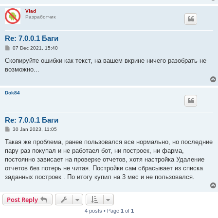
Vlad
Разработчик
Re: 7.0.0.1 Баги
P
07 Dec 2021, 15:40
o
s
Скопируйте ошибки как текст, на вашем вкрине ничего разобрать не
t
возможно...
Dok84
Re: 7.0.0.1 Баги
P
30 Jan 2023, 11:05
o
s
Такая же проблема, ранее пользовался все нормально, но последние
t
пару раз покупал и не работаел бот, ни построек, ни фарма,
постоянно зависает на проверке отчетов, хотя настройка Удаление
отчетов без потерь не читая. Постройки сам сбрасывает из списка
заданных построек . По итогу купил на 3 мес и не пользовался.
Post Reply
4 posts • Page
1
of
1