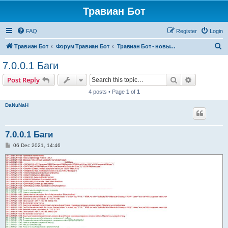
Травиан Бот
FAQ
Register
Login
S
Травиан Бот
Форум Травиан Бот
Травиан Бот - новые версии, баги, фичи...
e
7.0.0.1 Баги
a
Search
Advanced s
Post Reply
r
4 posts • Page
1
of
1
c
DaNuNaH
h
7.0.0.1 Баги
P
06 Dec 2021, 14:46
o
s
t