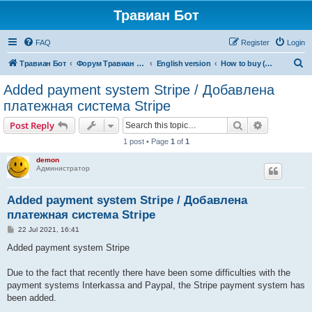
Травиан Бот
FAQ
Register
Login
S
Травиан Бот
Форум Травиан Бот
English version
How to buy (English)
e
Added payment system Stripe / Добавлена
a
платежная система Stripe
r
Search
Advanced s
Post Reply
c
1 post • Page
1
of
1
h
demon
Администратор
Added payment system Stripe / Добавлена
платежная система Stripe
P
22 Jul 2021, 16:41
o
s
Added payment system Stripe
t
Due to the fact that recently there have been some difficulties with the
payment systems Interkassa and Paypal, the Stripe payment system has
been added.