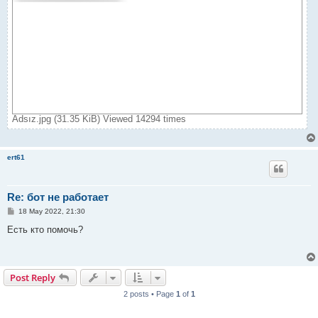
Adsız.jpg (31.35 KiB) Viewed 14294 times
ert61
Re: бот не работает
P
18 May 2022, 21:30
o
s
Есть кто помочь?
t
Post Reply
2 posts • Page
1
of
1