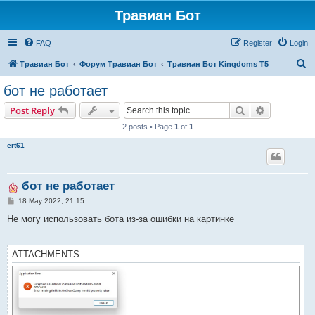
Травиан Бот
FAQ
Register
Login
S
Травиан Бот
Форум Травиан Бот
Травиан Бот Kingdoms Т5
e
бот не работает
a
Search
Advanced s
Post Reply
r
2 posts • Page
1
of
1
c
ert61
h
бот не работает
P
18 May 2022, 21:15
o
s
Не могу использовать бота из-за ошибки на картинке
t
ATTACHMENTS