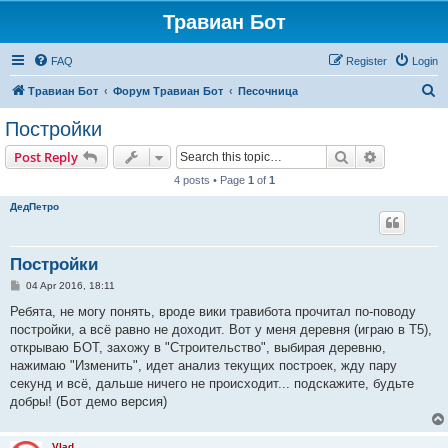
Травиан Бот
FAQ
Register
Login
S
Травиан Бот
Форум Травиан Бот
Песочница
e
Постройки
a
Search
Advanced s
Post Reply
r
4 posts • Page
1
of
1
c
ДедПетро
h
Постройки
P
04 Apr 2016, 18:11
o
s
Ребята, не могу понять, вроде вики травибота прочитал по-поводу
t
постройки, а всё равно не доходит. Вот у меня деревня (играю в Т5),
открываю БОТ, захожу в "Строительство", выбирая деревню,
нажимаю "Изменить", идет анализ текущих построек, жду пару
секунд и всё, дальше ничего не происходит... подскажите, будьте
добры! (Бот демо версия)
Vlad