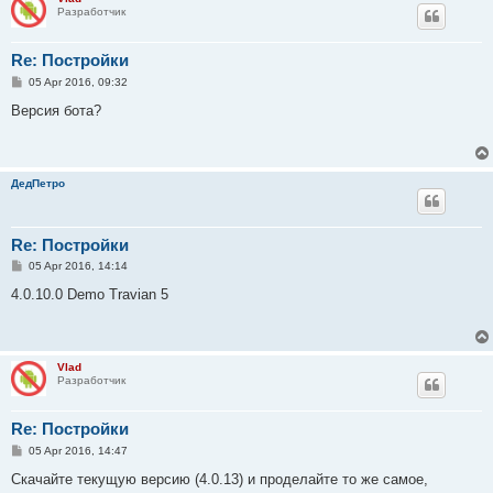
Разработчик
Re: Постройки
P
05 Apr 2016, 09:32
o
s
Версия бота?
t
ДедПетро
Re: Постройки
P
05 Apr 2016, 14:14
o
s
4.0.10.0 Demo Travian 5
t
Vlad
Разработчик
Re: Постройки
P
05 Apr 2016, 14:47
o
s
Скачайте текущую версию (4.0.13) и проделайте то же самое,
t