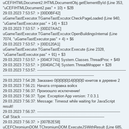
uCEFIHTMLDocument2.IHTMLDocumentObj.getElementById (Line 353,
"uCEFIHTMLDocument2.pas" + 10) + $2B
29.03.2023 7:53:57: > [00D0BF42]
uGameTastExecutor.TGameTastExcutor.CheckPageLoaded (Line 940,
"uGameTastExecutor.pas" + 14) + $13
29.03.2023 7:53:57: > [00D27AAC]
uGameTastExecutor.TGameTastExcutor.OpenBuildingsInternal (Line
7074, "uGameTastExecutor.pas" + 4) + $6
29.03.2023 7:53:57: > [00D120A1]
uGameTastExecutor.TGameTastExcutor.Execute (Line 2328,
"uGameTastExecutor.pas" + 91) + $3
29.03.2023 7:53:57: > [004CF741] System.Classes.ThreadProc + $49
29.03.2023 7:53:57: > [0040AC74] System.ThreadWrapper + $28
29.03.2023 7:53:57: -----------------------------------------------------------------------------
-------------------------------------------------------------------------------
29.03.2023 7:54:28: Заказано 0|0|0|0|0|14|0|0|0|0 юнитов в деревне 2
29.03.2023 7:56:21: Начата отправка войск
29.03.2023 7:56:37: Произошло исключение!
29.03.2023 7:56:37: Type: Exception App version: 7.0.3.1
29.03.2023 7:56:37: Message: Timeout while waiting for JavaScript
result!
29.03.2023 7:56:37: ------------------------------------------------------------------------
Call Stack ------------------------------------------------------------------------
29.03.2023 7:56:37: > [007B2E58]
uCEFChromiumDOM.TChromiumDOM.ExecuteJSWithResult (Line 685,