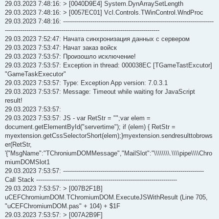
29.03.2023 7:48:16: > [0040D9E4] System.DynArraySetLength
29.03.2023 7:48:16: > [0057EC01] Vcl.Controls.TWinControl.WndProc
29.03.2023 7:48:16: -----------------------------------------------------------------------------
-------------------------------------------------------------------------------
29.03.2023 7:52:47: Начата синхронизация данных с сервером
29.03.2023 7:53:47: Начат заказ войск
29.03.2023 7:53:57: Произошло исключение!
29.03.2023 7:53:57: Exception in thread: 000038EC [TGameTastExcutor]
"GameTaskExecutor"
29.03.2023 7:53:57: Type: Exception App version: 7.0.3.1
29.03.2023 7:53:57: Message: Timeout while waiting for JavaScript
result!
29.03.2023 7:53:57:
29.03.2023 7:53:57: JS - var RetStr = "";var elem =
document.getElementById("servertime"); if (elem) { RetStr =
myextension.getCssSelectorShort(elem);}myextension.sendresulttobrows
er(RetStr,
'{"MsgName":"TChroniumDOMMessage","MailSlot":"\\\\\\\\.\\\\pipe\\\\Chro
miumDOMSlot1
29.03.2023 7:53:57: ------------------------------------------------------------------------
Call Stack ------------------------------------------------------------------------
29.03.2023 7:53:57: > [007B2F1B]
uCEFChromiumDOM.TChromiumDOM.ExecuteJSWithResult (Line 705,
"uCEFChromiumDOM.pas" + 104) + $1F
29.03.2023 7:53:57: > [007A2B9F]