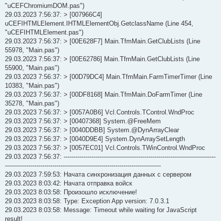
"uCEFChromiumDOM.pas")
29.03.2023 7:56:37: > [007966C4]
uCEFIHTMLElement.IHTMLElementObj.GetclassName (Line 454,
"uCEFIHTMLElement.pas")
29.03.2023 7:56:37: > [00E628F7] Main.TfmMain.GetClubLists (Line
55978, "Main.pas")
29.03.2023 7:56:37: > [00E62786] Main.TfmMain.GetClubLists (Line
55900, "Main.pas")
29.03.2023 7:56:37: > [00D79DC4] Main.TfmMain.FarmTimerTimer (Line
10383, "Main.pas")
29.03.2023 7:56:37: > [00DF8168] Main.TfmMain.DoFarmTimer (Line
35278, "Main.pas")
29.03.2023 7:56:37: > [0057A0B6] Vcl.Controls.TControl.WndProc
29.03.2023 7:56:37: > [00407368] System.@FreeMem
29.03.2023 7:56:37: > [0040DDBB] System.@DynArrayClear
29.03.2023 7:56:37: > [0040D9E4] System.DynArraySetLength
29.03.2023 7:56:37: > [0057EC01] Vcl.Controls.TWinControl.WndProc
29.03.2023 7:56:37: -----------------------------------------------------------------------------
-------------------------------------------------------------------------------
29.03.2023 7:59:53: Начата синхронизация данных с сервером
29.03.2023 8:03:42: Начата отправка войск
29.03.2023 8:03:58: Произошло исключение!
29.03.2023 8:03:58: Type: Exception App version: 7.0.3.1
29.03.2023 8:03:58: Message: Timeout while waiting for JavaScript
result!