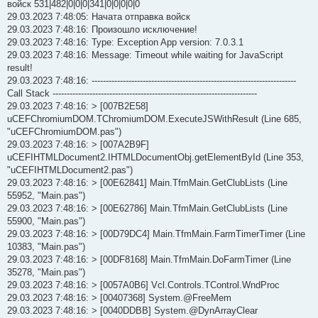
войск 531|482|0|0|0|341|0|0|0|0|0
29.03.2023 7:48:05: Начата отправка войск
29.03.2023 7:48:16: Произошло исключение!
29.03.2023 7:48:16: Type: Exception App version: 7.0.3.1
29.03.2023 7:48:16: Message: Timeout while waiting for JavaScript
result!
29.03.2023 7:48:16: ------------------------------------------------------------------------
Call Stack ------------------------------------------------------------------------
29.03.2023 7:48:16: > [007B2E58]
uCEFChromiumDOM.TChromiumDOM.ExecuteJSWithResult (Line 685,
"uCEFChromiumDOM.pas")
29.03.2023 7:48:16: > [007A2B9F]
uCEFIHTMLDocument2.IHTMLDocumentObj.getElementById (Line 353,
"uCEFIHTMLDocument2.pas")
29.03.2023 7:48:16: > [00E62841] Main.TfmMain.GetClubLists (Line
55952, "Main.pas")
29.03.2023 7:48:16: > [00E62786] Main.TfmMain.GetClubLists (Line
55900, "Main.pas")
29.03.2023 7:48:16: > [00D79DC4] Main.TfmMain.FarmTimerTimer (Line
10383, "Main.pas")
29.03.2023 7:48:16: > [00DF8168] Main.TfmMain.DoFarmTimer (Line
35278, "Main.pas")
29.03.2023 7:48:16: > [0057A0B6] Vcl.Controls.TControl.WndProc
29.03.2023 7:48:16: > [00407368] System.@FreeMem
29.03.2023 7:48:16: > [0040DDBB] System.@DynArrayClear