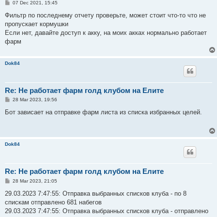
P
07 Dec 2021, 15:45
o
s
Фильтр по последнему отчету проверьте, может стоит что-то что не
t
пропускает кормушки
Если нет, давайте доступ к акку, на моих акках нормально работает
фарм
Dok84
Re: Не работает фарм голд клубом на Елите
P
28 Mar 2023, 19:56
o
s
Бот зависает на отправке фарм листа из списка избранных целей.
t
Dok84
Re: Не работает фарм голд клубом на Елите
P
28 Mar 2023, 21:05
o
s
29.03.2023 7:47:55: Отправка выбранных списков клуба - по 8
t
спискам отправлено 681 набегов
29.03.2023 7:47:55: Отправка выбранных списков клуба - отправлено