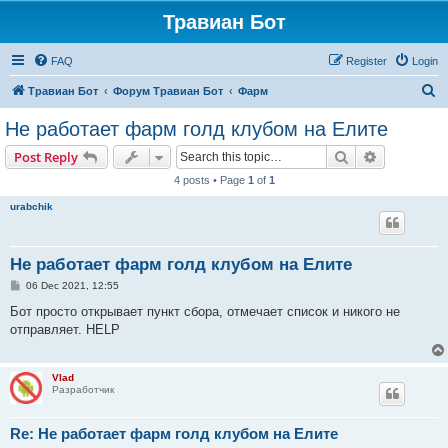
Травиан Бот
FAQ
Register
Login
S
Травиан Бот
Форум Травиан Бот
Фарм
e
Не работает фарм голд клубом на Елите
a
Search
Advanced s
Post Reply
r
4 posts • Page
1
of
1
c
urabchik
h
Не работает фарм голд клубом на Елите
P
06 Dec 2021, 12:55
o
s
Бот просто открывает пункт сбора, отмечает список и никого не
t
отправляет. HELP
Vlad
Разработчик
Re: Не работает фарм голд клубом на Елите