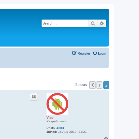
Search
Advanced search
Register
Login
1
2
Previous
11 posts
Vlad
Разработчик
Posts:
4303
Joined:
16 Aug 2010, 21:21
T