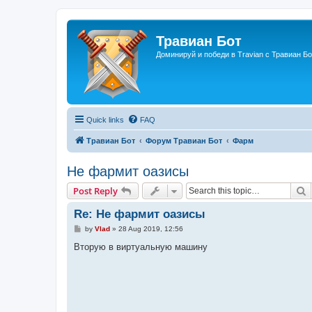
Травиан Бот
Доминируй и победи в Travian с Травиан Бо
Quick links
FAQ
Травиан Бот
Форум Травиан Бот
Фарм
Не фармит оазисы
S
Post Reply
Re: Не фармит оазисы
P
by
Vlad
»
28 Aug 2019, 12:56
o
s
Вторую в виртуальную машину
t