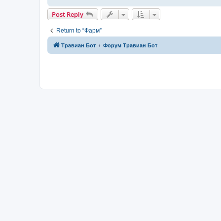
Post Reply
Return to “Фарм”
Травиан Бот
Форум Травиан Бот