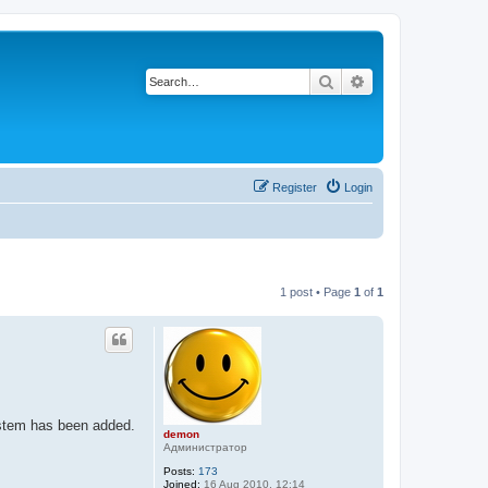
Search
Advanced search
Register
Login
1 post • Page
1
of
1
ystem has been added.
demon
Администратор
Posts:
173
Joined:
16 Aug 2010, 12:14