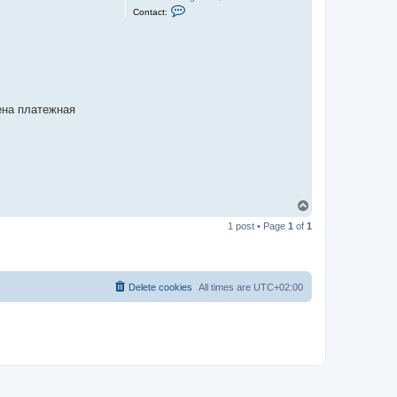
C
Contact:
o
n
t
a
c
t
d
e
m
ена платежная
o
n
T
o
1 post • Page
1
of
1
p
Delete cookies
All times are
UTC+02:00