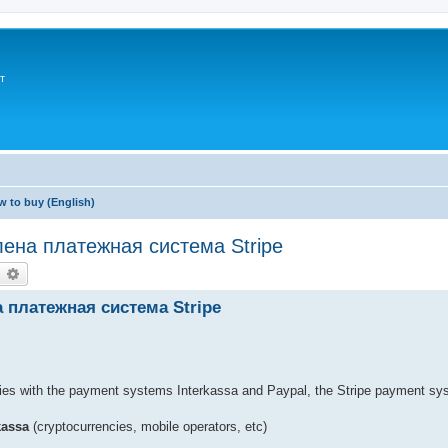
т
 to buy (English)
лена платежная система Stripe
earch
Advanced search
а платежная система Stripe
ulties with the payment systems Interkassa and Paypal, the Stripe payment s
kassa
(cryptocurrencies, mobile operators, etc)