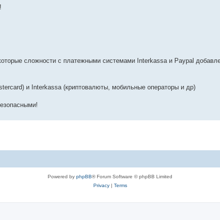
!
которые сложности с платежными системами Interkassa и Paypal добавл
stercard) и Interkassa (криптовалюты, мобильные операторы и др)
безопасными!
Powered by
phpBB
® Forum Software © phpBB Limited
Privacy
|
Terms