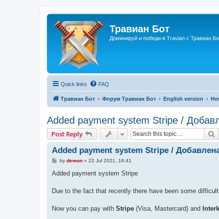
Травиан Бот
Доминируй и победи в Travian с Травиан Бо
Quick links
FAQ
Травиан Бот
Форум Травиан Бот
English version
How
Added payment system Stripe / Добав
S
Post Reply
Added payment system Stripe / Добавлен
P
by
demon
»
22 Jul 2021, 16:41
o
s
Added payment system Stripe
t
Due to the fact that recently there have been some diffic
Now you can pay with
Stripe
(Visa, Mastercard) and
Inter