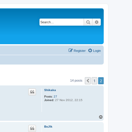
Search
Advanced search
Register
Login
1
2
Previous
14 posts
Shikaka
Posts:
27
Joined:
27 Nov 2012, 22:15
T
o
p
BoJlk