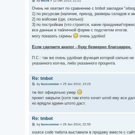
P
by
BoJlk
»
12 Dec 2013, 21:21
o
s
Очень не хватает по сравнению с tmbot закладки "обзо
t
1) по ресурсам (наличие, приход, размеры складов и а
2) по войскам (где, сколько)
3) по постройкам (что строится, какие праздники/торжес
все данные в табличной форме с подсчетом итогов.
могу показать скрины
очень удобно!
Если сделаете аналог - буду безмерно благодарен.
П.С.: так же очень удобная функция которой сильно не
указанного кол-ва, либо указанного процента.
Re: tmbot
P
by
facecommer
»
25 Jan 2014, 15:23
o
s
тм бот офицяльно умер
t
проект закрыли (хотя там ктото хочет штоб ему все да
но врядли админ штото даст.
Re: tmbot
P
by
facecommer
»
26 Jan 2014, 22:50
o
s
source code тмбота выставили в продажу вместе с сайт
t