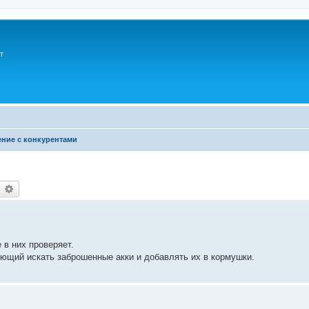
т
ние с конкурентами
earch
Advanced search
 в них проверяет.
ляющий искать заброшенные акки и добавлять их в кормушки.