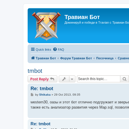
Травиан Бот
Доминируй и победи в Travian с Травиан Бо
Quick links
FAQ
Травиан Бот
Форум Травиан Бот
Песочница
Сравне
tmbot
S
Post Reply
Re: tmbot
P
by
Shikaka
»
29 Oct 2013, 09:35
o
s
western30, оазы и этот бот отлично подгружает и зверье
t
также есть анализатор развития через Map.sql, позво
Re: tmbot