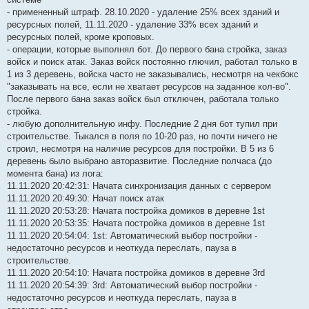
- примененный штраф. 28.10.2020 - удаление 25% всех зданий и
ресурсных полей, 11.11.2020 - удаление 33% всех зданий и
ресурсных полей, кроме кроповых.
- операции, которые выполнял бот. До первого бана стройка, заказ
войск и поиск атак. Заказ войск постоянно глючил, работал только в
1 из 3 деревень, войска часто не заказывались, несмотря на чекбокс
"заказывать на все, если не хватает ресурсов на заданное кол-во".
После первого бана заказ войск был отключен, работала только
стройка.
- любую дополнительную инфу. Последние 2 дня бот тупил при
строительстве. Тыкался в поля по 10-20 раз, но почти ничего не
строил, несмотря на наличие ресурсов для постройки. В 5 из 6
деревень было выбрано авторазвитие. Последние полчаса (до
момента бана) из лога:
11.11.2020 20:42:31: Начата синхронизация данных с сервером
11.11.2020 20:49:30: Начат поиск атак
11.11.2020 20:53:28: Начата постройка домиков в деревне 1st
11.11.2020 20:53:35: Начата постройка домиков в деревне 1st
11.11.2020 20:54:04: 1st: Автоматический выбор постройки -
недостаточно ресурсов и неоткуда переслать, пауза в
строительстве.
11.11.2020 20:54:10: Начата постройка домиков в деревне 3rd
11.11.2020 20:54:39: 3rd: Автоматический выбор постройки -
недостаточно ресурсов и неоткуда переслать, пауза в