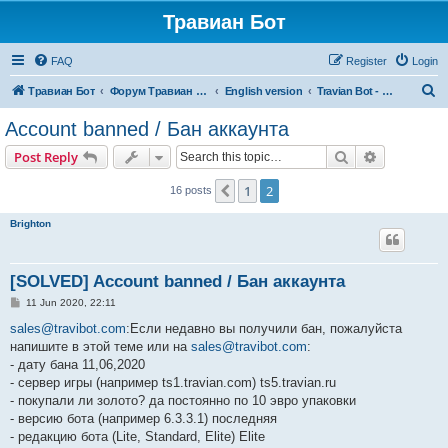
Травиан Бот
FAQ
Register
Login
S
Травиан Бот
Форум Травиан Бот
English version
Travian Bot - new versions, bugs, etc (English)
e
Account banned / Бан аккаунта
a
Search
Advanced s
Post Reply
r
c
1
2
Previous
16 posts
h
Brighton
[SOLVED] Account banned / Бан аккаунта
P
11 Jun 2020, 22:11
o
s
sales@travibot.com
:Если недавно вы получили бан, пожалуйста
t
напишите в этой теме или на
sales@travibot.com
:
- дату бана 11,06,2020
- сервер игры (например ts1.travian.com) ts5.travian.ru
- покупали ли золото? да постоянно по 10 эвро упаковки
- версию бота (например 6.3.3.1) последняя
- редакцию бота (Lite, Standard, Elite) Elite