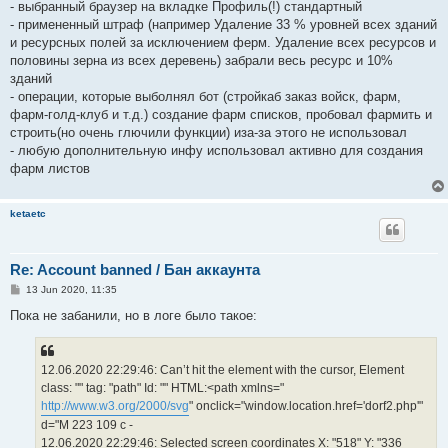
- выбранный браузер на вкладке Профиль(!) стандартный
- примененный штраф (например Удаление 33 % уровней всех зданий
и ресурсных полей за исключением ферм. Удаление всех ресурсов и
половины зерна из всех деревень) забрали весь ресурс и 10%
зданий
- операции, которые выболнял бот (стройкаб заказ войск, фарм,
фарм-голд-клуб и т.д.) создание фарм списков, пробовал фармить и
строить(но очень глючили функции) иза-за этого не использовал
- любую дополнительную инфу использовал активно для создания
фарм листов
ketaetc
Re: Account banned / Бан аккаунта
P
13 Jun 2020, 11:35
o
s
Пока не забанили, но в логе было такое:
t
12.06.2020 22:29:46: Can’t hit the element with the cursor, Element
class: "" tag: "path" Id: "" HTML:<path xmlns="
http://www.w3.org/2000/svg
" onclick="window.location.href='dorf2.php'"
d="M 223 109 c -
12.06.2020 22:29:46: Selected screen coordinates X: "518" Y: "336