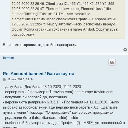
12.06.2020 22:29:46: Client area X1: 466 Y1: 466 X2: 574 Y2: 395
12.06.2020 22:29:47: Element below cursor, Element class: "title
elementTitle" tag: "DIV" Id: "" HTML:<div class="title
elementTitle">Ферма <span class="level">Уровень 6</span></div>
12.06.2020 22:29:47: Немогу автоматически распознать верную
форму! Копия страницы сохранена в папке Antibot. Обратитесь к
разработчику.
В письме отправил то, что бот насохранял.
Borman
Re: Account banned / Бан аккаунта
P
11 Nov 2020, 22:34
o
s
- дату бана. Два бана: 28.10.2020, 11.11.2020
t
- сервер игры (например ts1.travian.com). tse.europe.travian.com
- покупали ли золото? да, постоянно
- версию бота (например 6.3.3.1). - Последняя на 11.11.2020. Было
выбрано автообновление. Где версию посмотреть - ХЗ. Сделайте
пункт в меню "Помощь" "О программе" как во всех программах.
- редакцию бота (Lite, Standard, Elite) - Elite
- выбранный браузер на вкладке Профиль(!) - MSIE, установленный в
системе