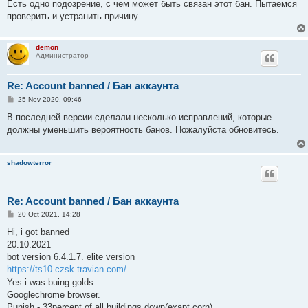
Есть одно подозрение, с чем может быть связан этот бан. Пытаемся
проверить и устранить причину.
demon
Администратор
Re: Account banned / Бан аккаунта
P
25 Nov 2020, 09:46
o
s
В последней версии сделали несколько исправлений, которые
t
должны уменьшить вероятность банов. Пожалуйста обновитесь.
shadowterror
Re: Account banned / Бан аккаунта
P
20 Oct 2021, 14:28
o
s
Hi, i got banned
t
20.10.2021
bot version 6.4.1.7. elite version
https://ts10.czsk.travian.com/
Yes i was buing golds.
Googlechrome browser.
Punish - 33percent of all buildings down(exapt corn)